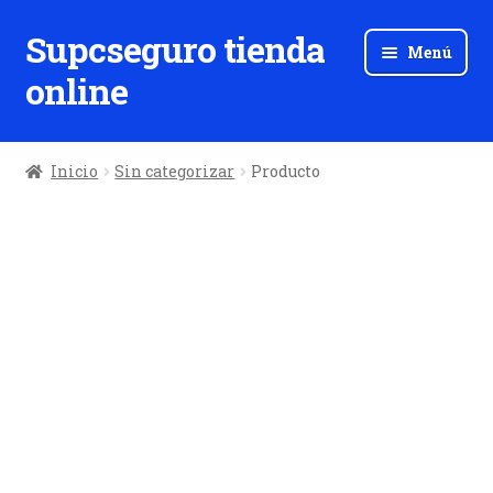
Supcseguro tienda
Ir
Ir
Menú
a
al
online
la
contenido
navegación
Inicio
Sin categorizar
Producto