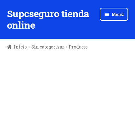
Supcseguro tienda
Ir
Ir
Menú
a
al
online
la
contenido
navegación
Inicio
Sin categorizar
Producto