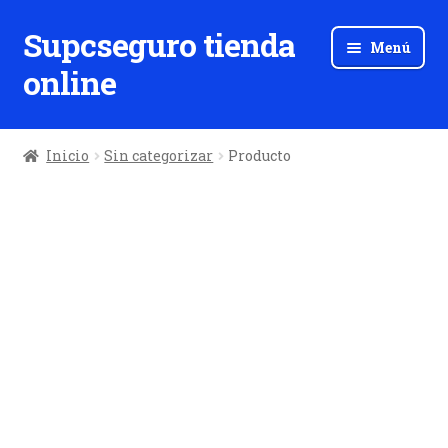
Supcseguro tienda
Ir
Ir
Menú
a
al
online
la
contenido
navegación
Inicio
Sin categorizar
Producto