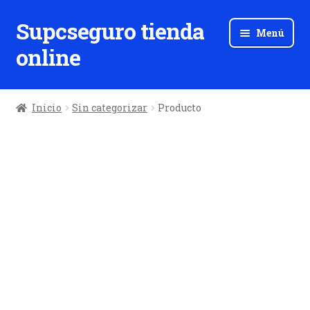
Supcseguro tienda
Ir
Ir
Menú
a
al
online
la
contenido
navegación
Inicio
Sin categorizar
Producto