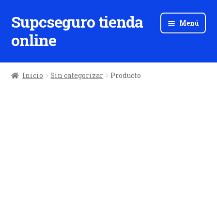
Supcseguro tienda
Ir
Ir
Menú
a
al
online
la
contenido
navegación
Inicio
Sin categorizar
Producto