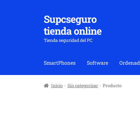
Supcseguro
Ir
Ir
a
al
tienda online
la
contenido
navegación
Tienda seguridad del PC
SmartPhones
Software
Ordenad
Inicio
Sin categorizar
Producto