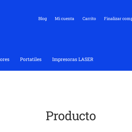
Blog
Mi cuenta
Carrito
Finalizar com
ores
Portatiles
Impresoras LASER
Producto