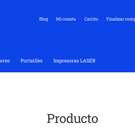
Blog
Mi cuenta
Carrito
Finalizar com
ores
Portatiles
Impresoras LASER
Producto