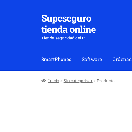
Supcseguro
Ir
Ir
a
al
tienda online
la
contenido
navegación
Tienda seguridad del PC
SmartPhones
Software
Ordenad
Inicio
Sin categorizar
Producto