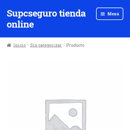
Supcseguro tienda
Ir
Ir
Menú
a
al
online
la
contenido
navegación
Inicio
Sin categorizar
Producto