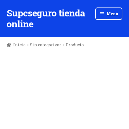
Supcseguro tienda
Ir
Ir
Menú
a
al
online
la
contenido
navegación
Inicio
Sin categorizar
Producto