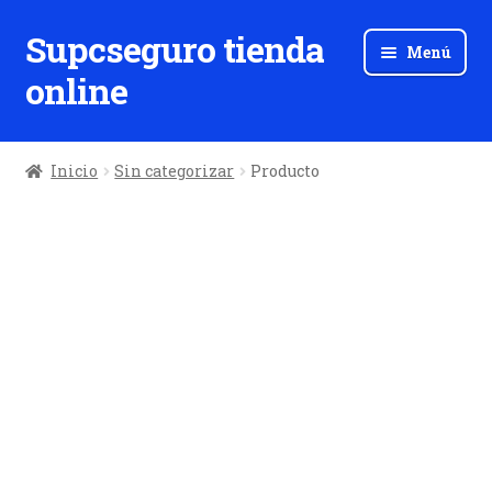
Supcseguro tienda
Ir
Ir
Menú
a
al
online
la
contenido
navegación
Inicio
Sin categorizar
Producto