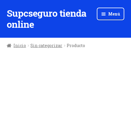
Supcseguro tienda
Ir
Ir
Menú
a
al
online
la
contenido
navegación
Inicio
Sin categorizar
Producto