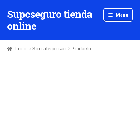
Supcseguro tienda
Ir
Ir
Menú
a
al
online
la
contenido
navegación
Inicio
Sin categorizar
Producto