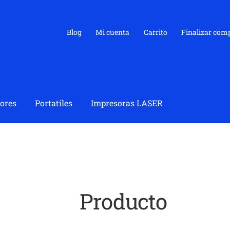
Blog
Mi cuenta
Carrito
Finalizar com
ores
Portatiles
Impresoras LASER
Producto