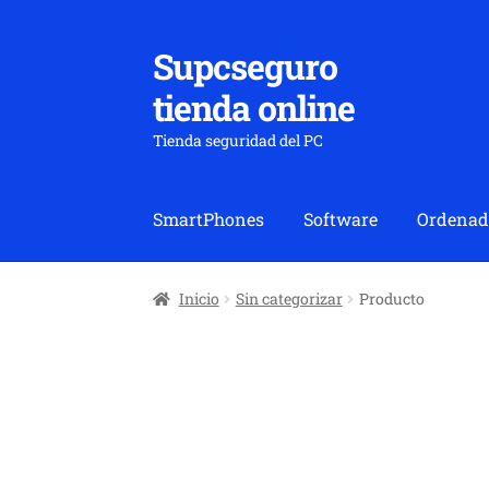
Supcseguro
Ir
Ir
a
al
tienda online
la
contenido
navegación
Tienda seguridad del PC
SmartPhones
Software
Ordenad
Inicio
Sin categorizar
Producto