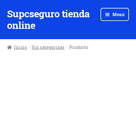
Supcseguro tienda
Ir
Ir
Menú
a
al
online
la
contenido
navegación
Inicio
Sin categorizar
Producto