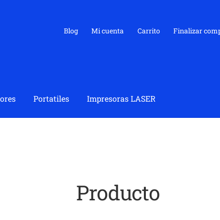
Blog
Mi cuenta
Carrito
Finalizar com
ores
Portatiles
Impresoras LASER
Producto