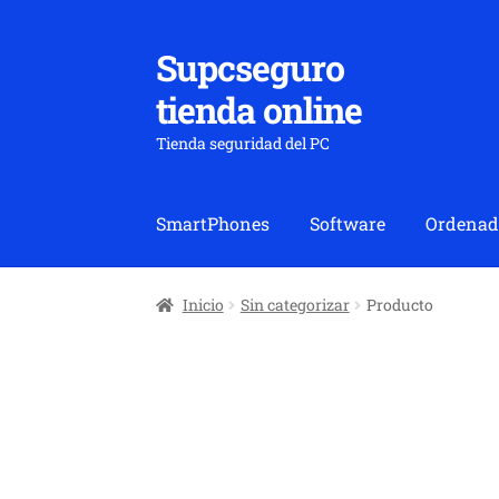
Supcseguro
Ir
Ir
a
al
tienda online
la
contenido
navegación
Tienda seguridad del PC
SmartPhones
Software
Ordenad
Inicio
Sin categorizar
Producto