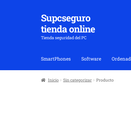
Supcseguro
Ir
Ir
a
al
tienda online
la
contenido
navegación
Tienda seguridad del PC
SmartPhones
Software
Ordenad
Inicio
Sin categorizar
Producto