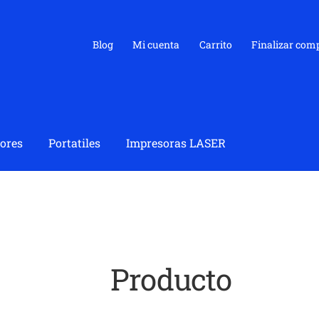
Blog
Mi cuenta
Carrito
Finalizar com
ores
Portatiles
Impresoras LASER
Producto