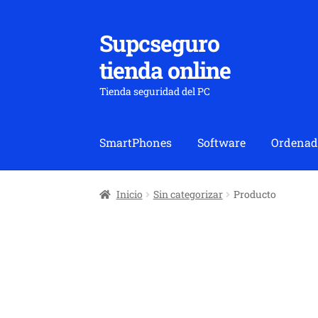
Supcseguro
Ir
Ir
a
al
tienda online
la
contenido
navegación
Tienda seguridad del PC
SmartPhones
Software
Ordenad
Inicio
Sin categorizar
Producto