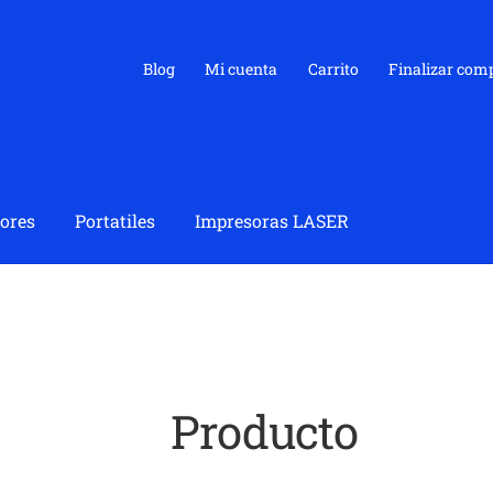
Blog
Mi cuenta
Carrito
Finalizar com
ores
Portatiles
Impresoras LASER
Producto