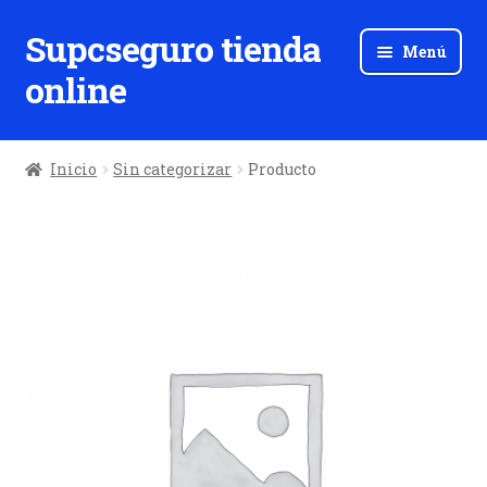
Supcseguro tienda
Ir
Ir
Menú
a
al
online
la
contenido
navegación
Inicio
Sin categorizar
Producto