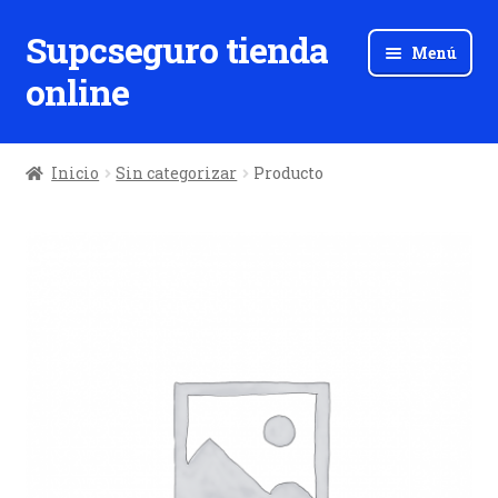
Supcseguro tienda
Ir
Ir
Menú
a
al
online
la
contenido
navegación
Inicio
Sin categorizar
Producto