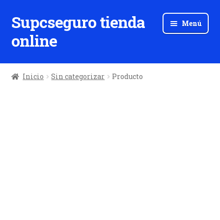
Supcseguro tienda
Ir
Ir
Menú
a
al
online
la
contenido
navegación
Inicio
Sin categorizar
Producto