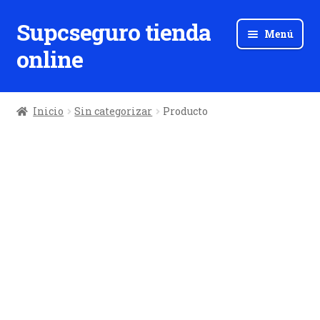
Supcseguro tienda
Ir
Ir
Menú
a
al
online
la
contenido
navegación
Inicio
Sin categorizar
Producto