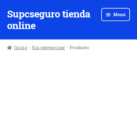
Supcseguro tienda
Ir
Ir
Menú
a
al
online
la
contenido
navegación
Inicio
Sin categorizar
Producto