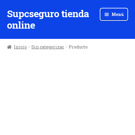
Supcseguro tienda
Ir
Ir
Menú
a
al
online
la
contenido
navegación
Inicio
Sin categorizar
Producto