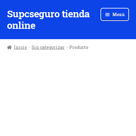
Supcseguro tienda
Ir
Ir
Menú
a
al
online
la
contenido
navegación
Inicio
Sin categorizar
Producto