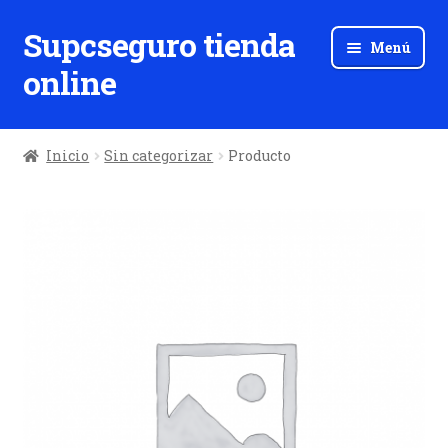
Supcseguro tienda
Ir
Ir
Menú
a
al
online
la
contenido
navegación
Inicio
Sin categorizar
Producto