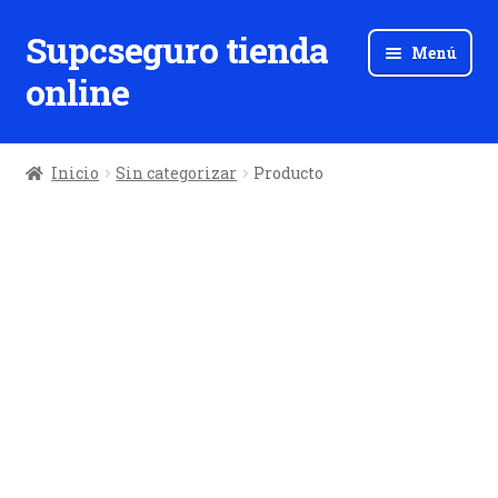
Supcseguro tienda
Ir
Ir
Menú
a
al
online
la
contenido
navegación
Inicio
Sin categorizar
Producto