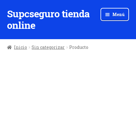
Supcseguro tienda
Ir
Ir
Menú
a
al
online
la
contenido
navegación
Inicio
Sin categorizar
Producto