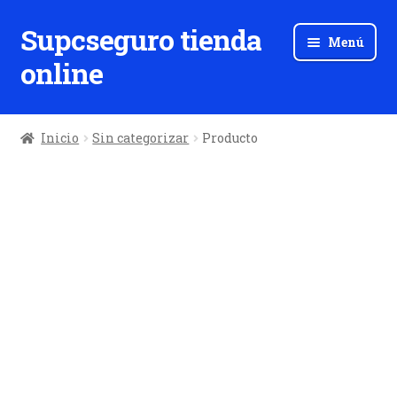
Supcseguro tienda
Ir
Ir
Menú
a
al
online
la
contenido
navegación
Inicio
Sin categorizar
Producto