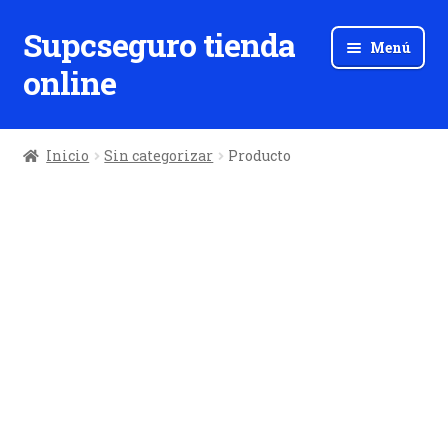
Supcseguro tienda
Ir
Ir
Menú
a
al
online
la
contenido
navegación
Inicio
Sin categorizar
Producto