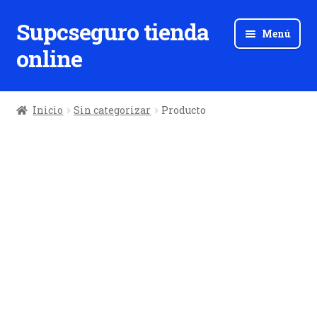
Supcseguro tienda
Ir
Ir
Menú
a
al
online
la
contenido
navegación
Inicio
Sin categorizar
Producto