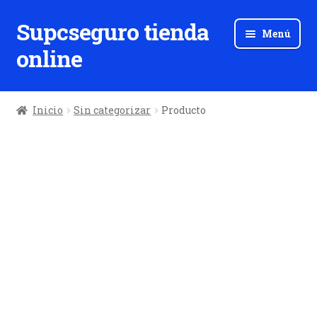
Supcseguro tienda
Ir
Ir
Menú
a
al
online
la
contenido
navegación
Inicio
Sin categorizar
Producto