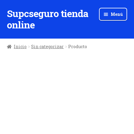
Supcseguro tienda
Ir
Ir
Menú
a
al
online
la
contenido
navegación
Inicio
Sin categorizar
Producto