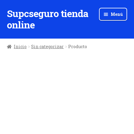
Supcseguro tienda
Ir
Ir
Menú
a
al
online
la
contenido
navegación
Inicio
Sin categorizar
Producto