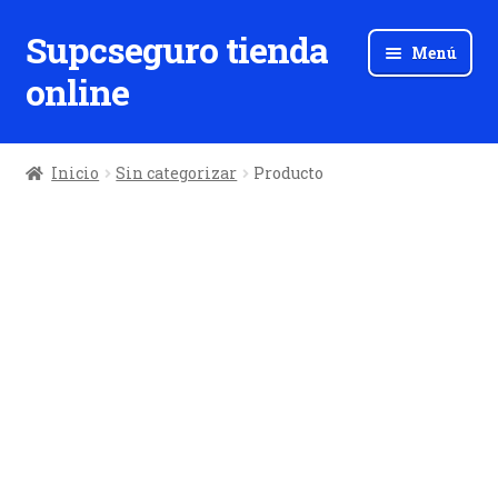
Supcseguro tienda
Ir
Ir
Menú
a
al
online
la
contenido
navegación
Inicio
Sin categorizar
Producto