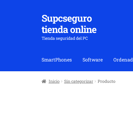
Supcseguro
Ir
Ir
a
al
tienda online
la
contenido
navegación
Tienda seguridad del PC
SmartPhones
Software
Ordenad
Inicio
Sin categorizar
Producto