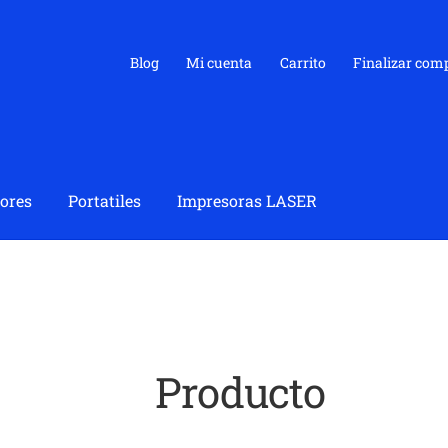
Blog
Mi cuenta
Carrito
Finalizar com
ores
Portatiles
Impresoras LASER
Producto