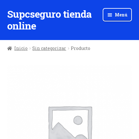
Supcseguro tienda
Ir
Ir
Menú
a
al
online
la
contenido
navegación
Inicio
Sin categorizar
Producto