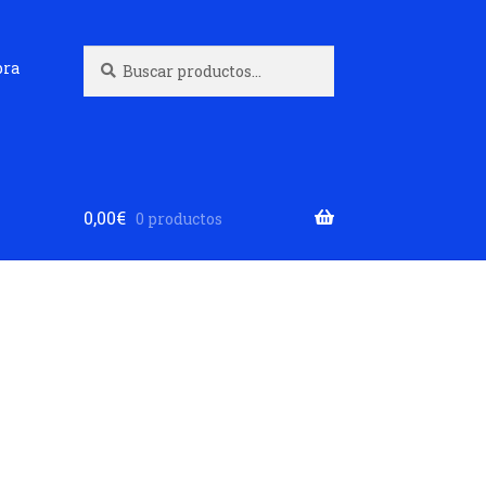
Buscar
Buscar
pra
por:
0,00
€
0 productos