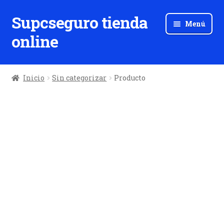
Supcseguro tienda
Ir
Ir
Menú
a
al
online
la
contenido
navegación
Inicio
Sin categorizar
Producto