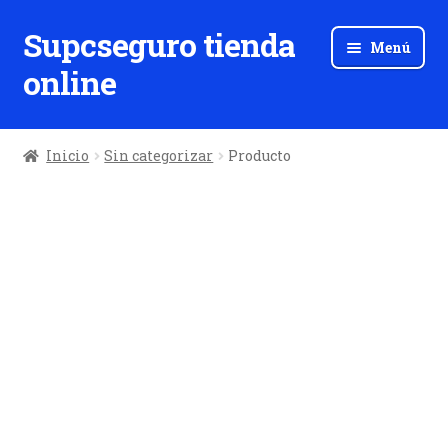
Supcseguro tienda
Ir
Ir
Menú
a
al
online
la
contenido
navegación
Inicio
Sin categorizar
Producto