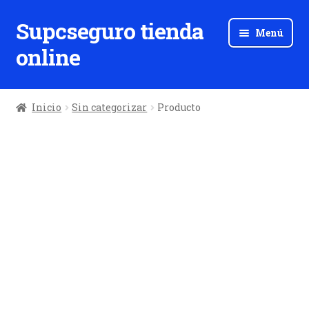
Supcseguro tienda
Ir
Ir
Menú
a
al
online
la
contenido
navegación
Inicio
Sin categorizar
Producto