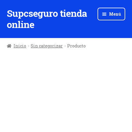
Supcseguro tienda
Ir
Ir
Menú
a
al
online
la
contenido
navegación
Inicio
Sin categorizar
Producto