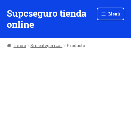
Supcseguro tienda
Ir
Ir
Menú
a
al
online
la
contenido
navegación
Inicio
Sin categorizar
Producto