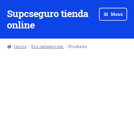
Supcseguro tienda
Ir
Ir
Menú
a
al
online
la
contenido
navegación
Inicio
Sin categorizar
Producto