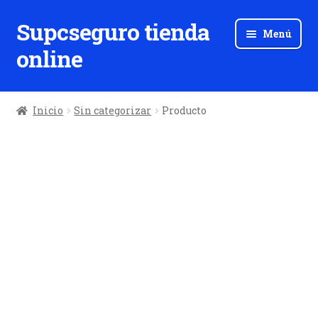
Supcseguro tienda
Ir
Ir
Menú
a
al
online
la
contenido
navegación
Inicio
Sin categorizar
Producto