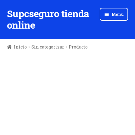
Supcseguro tienda
Ir
Ir
Menú
a
al
online
la
contenido
navegación
Inicio
Sin categorizar
Producto