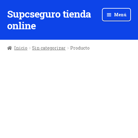
Supcseguro tienda
Ir
Ir
Menú
a
al
online
la
contenido
navegación
Inicio
Sin categorizar
Producto