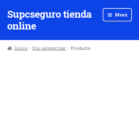
Supcseguro tienda
Ir
Ir
Menú
a
al
online
la
contenido
navegación
Inicio
Sin categorizar
Producto