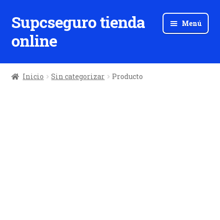
Supcseguro tienda
Ir
Ir
Menú
a
al
online
la
contenido
navegación
Inicio
Sin categorizar
Producto