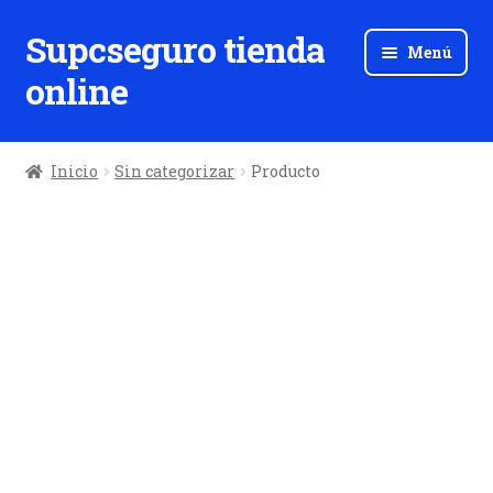
Supcseguro tienda
Ir
Ir
Menú
a
al
online
la
contenido
navegación
Inicio
Sin categorizar
Producto