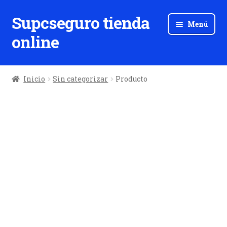
Supcseguro tienda
Ir
Ir
Menú
a
al
online
la
contenido
navegación
Inicio
Sin categorizar
Producto